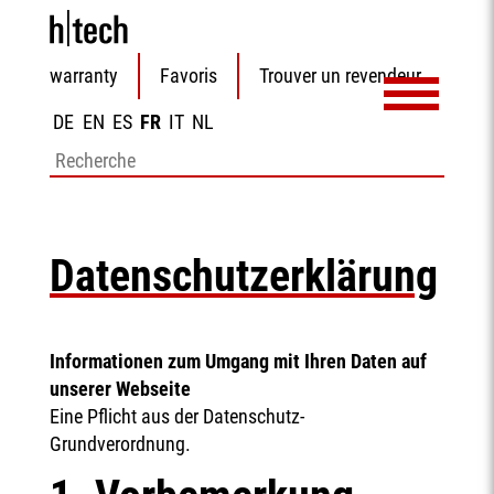
Aller
warranty
Favoris
Trouver un revendeur
au
contenu
DE
EN
ES
FR
IT
NL
Mots-
clés
Datenschutzerklärung
Informationen zum Umgang mit Ihren Daten auf
unserer Webseite
Eine Pflicht aus der Datenschutz-
Grundverordnung.