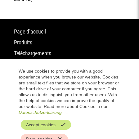
Aller
Page d’accueil
au
Produits
contenu
Téléchargements
Service
We use cookies to provide you with a good
Aller
experience when you browse our website. Cookies
Häcker Küchen
are small text files that we store on your browser or
au
HK Appliances
the hard drive of your computer if you agree. This
contenu
allows us to distinguish you from other users. With
Déclaration de confidentialité
the help of cookies we can improve the quality of
our website. Read more about Cookies in our
Mentions légales
Datenschutzerklärung
.
Aller
warranty
Accept cookies
au
Favoris
Deny cookies